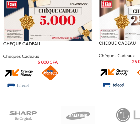
CHEQUE CADEAU
CHEQUE CADEAU
Chèques Cadeaux
Chèques Cadeaux
25 
5 000
CFA
CONDITIONS D'UTI
CONDITIONS D'UTILISATION:
Ce chèque cadeau est
Ce chèque cadeau est valable 3 mois à
compter de la date d
compter de la date d’émission mentionnée ci-
dessous.
dessous.
Il est valable dans t
Il est valable dans toutes les boutiques
Intérieur Maison de