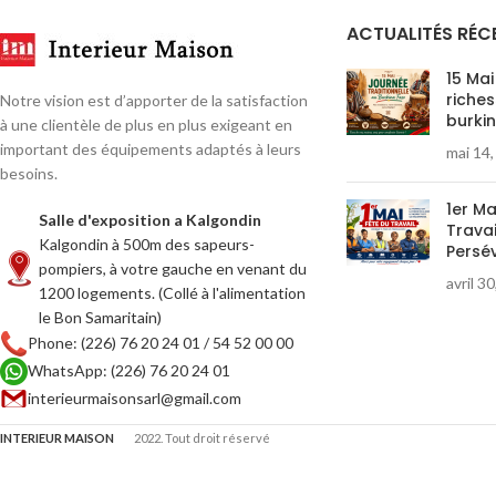
Intérieur Maison de Ouagadougou et de
Bobo-Dioulasso.
Bobo-Dioulasso.
ACTUALITÉS RÉC
Le chèque cadeau es
Le chèque cadeau est non remboursable et
non échangeable con
non échangeable contre des espèces.
15 Mai
En cas d’achat d’un m
En cas d’achat d’un montant supérieur à la
riches
Notre vision est d’apporter de la satisfaction
burki
valeur du chèque, la 
valeur du chèque, la différence est à la charge
à une clientèle de plus en plus exigeant en
du bénéficiaire.
du bénéficiaire.
important des équipements adaptés à leurs
mai 14
En cas de perte, de v
En cas de perte, de vol ou de détérioration,
besoins.
un duplicata peut êt
un duplicata peut être émis sur demande,
1er Ma
contre une participat
contre une participation forfaitaire de 5 000
Salle d'exposition a Kalgondin
Travai
FCFA.
FCFA.
Kalgondin à 500m des sapeurs-
Persé
Ce chèque est nominat
Ce chèque est nominatif et doit porter le
pompiers, à votre gauche en venant du
avril 3
cachet, la signature e
cachet, la signature et le visa Intérieur
1200 logements. (Collé à l'alimentation
Maison pour être vala
Maison pour être valable.
le Bon Samaritain)
Intérieur Maison se r
Intérieur Maison se réserve le droit de
Phone: (226) 76 20 24 01 / 54 52 00 00
refuser tout chèque c
refuser tout chèque cadeau falsifié ou non
WhatsApp: (226) 76 20 24 01
conforme.
conforme.
interieurmaisonsarl@gmail.com
INTERIEUR MAISON
2022. Tout droit réservé