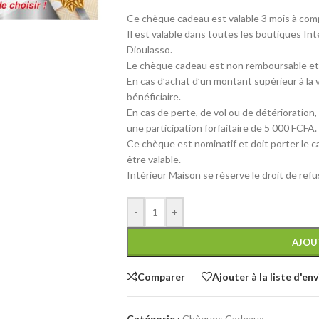
Ce chèque cadeau est valable 3 mois à com
Il est valable dans toutes les boutiques 
Dioulasso.
Le chèque cadeau est non remboursable et
En cas d’achat d’un montant supérieur à la v
bénéficiaire.
En cas de perte, de vol ou de détérioration
une participation forfaitaire de 5 000 FCFA.
Ce chèque est nominatif et doit porter le ca
être valable.
Intérieur Maison se réserve le droit de ref
-
+
AJOU
Comparer
Ajouter à la liste d'env
Catégorie :
Chèques Cadeaux