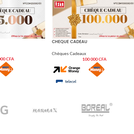
CHEQUE CADEAU
Chèques Cadeaux
000
CFA
100 000
CFA
LISATION:
CONDITIONS D'UTILISATION:
 valable 3 mois à
Ce chèque cadeau est valable 3 mois à
’émission mentionnée ci-
compter de la date d’émission mentionnée c
dessous.
outes les boutiques
Il est valable dans toutes les boutiques
 Ouagadougou et de
Intérieur Maison de Ouagadougou et de