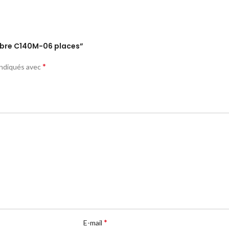
arbre C140M-06 places”
*
indiqués avec
*
E-mail