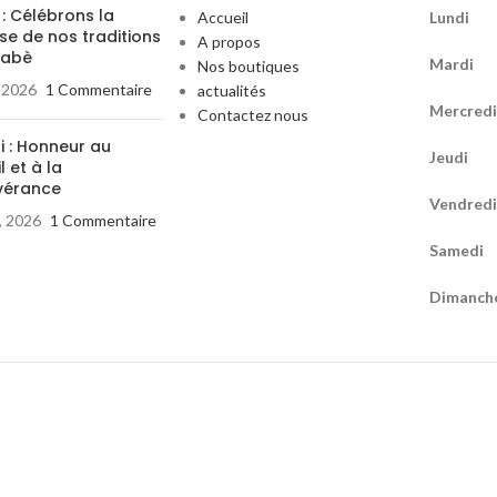
 : Célébrons la
Accueil
Lundi
08
se de nos traditions
A propos
nabè
Mardi
08
Nos boutiques
, 2026
1 Commentaire
actualités
Mercredi
Contactez nous
i : Honneur au
Jeudi
08
l et à la
vérance
Vendredi
0, 2026
1 Commentaire
Samedi
0
Dimanch