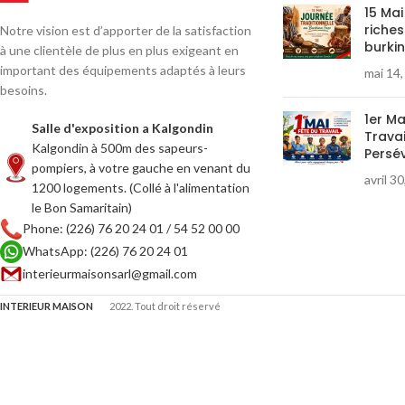
15 Mai
riches
Notre vision est d’apporter de la satisfaction
burki
à une clientèle de plus en plus exigeant en
important des équipements adaptés à leurs
mai 14
besoins.
1er Ma
Salle d'exposition a Kalgondin
Travai
Kalgondin à 500m des sapeurs-
Persé
pompiers, à votre gauche en venant du
avril 3
1200 logements. (Collé à l'alimentation
le Bon Samaritain)
Phone: (226) 76 20 24 01 / 54 52 00 00
WhatsApp: (226) 76 20 24 01
interieurmaisonsarl@gmail.com
INTERIEUR MAISON
2022. Tout droit réservé