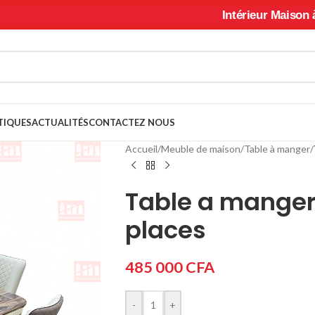
Intérieur Maison à Ouagadou
TIQUES
ACTUALITÉS
CONTACTEZ NOUS
Accueil
/
Meuble de maison
/
Table à manger
/
Table a mange
places
485 000
CFA
-
+