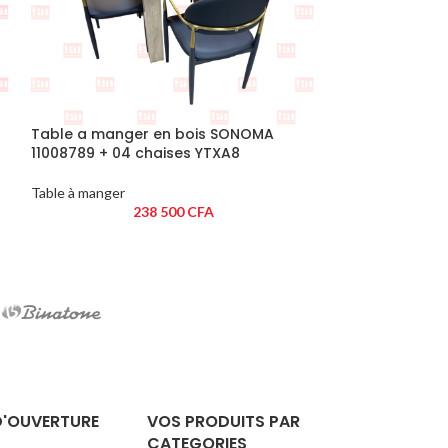
Table a manger en bois SONOMA
Table a mange
11008789 + 04 chaises YTXA8
chaises marro
Table à manger
Table à manger
238 500
CFA
2
D'OUVERTURE
VOS PRODUITS PAR
CATEGORIES